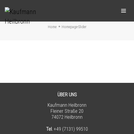
HOMEPAGE-SLIDER
Home
Homepage-Slider
RETAIL-AS-A-SERVICE
ABSOLUTE RUN
ÖFFNUNGSZEITEN & KONTAKT
ONLINESHOP
KAUFMANN – DAS SIND WIR
ÜBER UNS
Kaufmann Heilbronn
Fleiner Straße 20
74072 Heilbronn
Tel.
+49 (7131) 99510